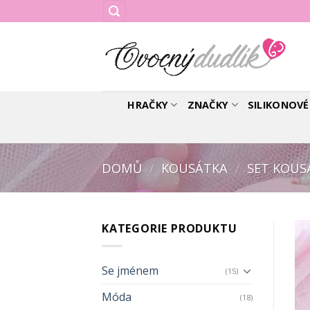
Skip
to
content
HRAČKY
ZNAČKY
SILIKONOV
DOMŮ
/
KOUSÁTKA
/
SET KOUS
KATEGORIE PRODUKTU
Se jménem
(15)
Móda
(18)