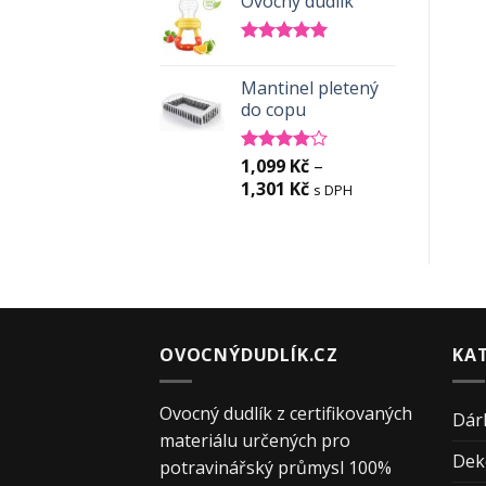
Ovocný dudlík
Hodnocení
5.00
z 5
Mantinel pletený
do copu
1,099
Kč
–
Hodnocení
4.00
z 5
1,301
Kč
s DPH
OVOCNÝDUDLÍK.CZ
KA
Ovocný dudlík z certifikovaných
Dár
materiálu určených pro
Dek
potravinářský průmysl 100%