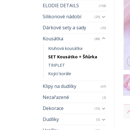
ELODIE DETAILS
(158)
Silikonové nádobí
(20)
Dárkové sety a sady
(20)
Kousátka
(88)
Kruhová kousátka
SET Kousátko + Šňůrka
TRIPLET
Kojící korále
Klipy na dudlíky
(47)
Nezařazené
(2)
Dekorace
(10)
Dudlíky
(5)