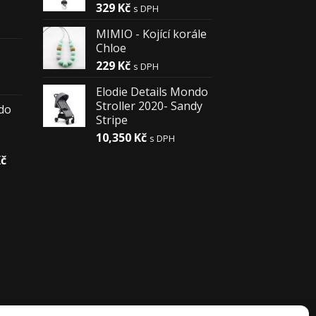
329
Kč
s DPH
MIMIO - Kojící korále
Chloe
229
Kč
s DPH
Elodie Details Mondo
Stroller 2020- Sandy
 do
Stripe
10,350
Kč
s DPH
č