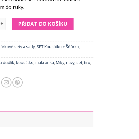
m do ruky.
žová macronka množství
PŘIDAT DO KOŠÍKU
árkové sety a sady
,
SET Kousátko + Šňůrka
,
na dudlík
,
kousátko
,
makronka
,
Miky
,
navy
,
set
,
tiro
,