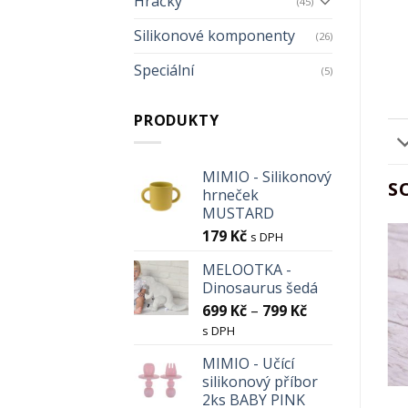
Hračky
(45)
Silikonové komponenty
(26)
Speciální
(5)
PRODUKTY
MIMIO - Silikonový
S
hrneček
MUSTARD
179
Kč
s DPH
MELOOTKA -
Add to
Add to
Dinosaurus šedá
Wishlist
Wishlist
699
Kč
–
799
Kč
s DPH
MIMIO - Učící
silikonový příbor
2ks BABY PINK
KOUSÁTKA
DÁRKOVÉ SETY A SADY