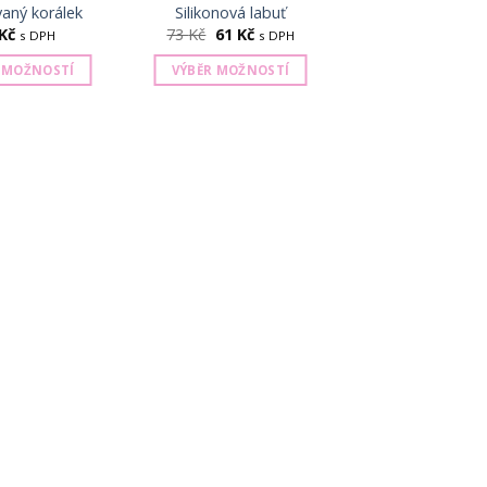
aný korálek
Silikonová labuť
Kč
73
Kč
61
Kč
s DPH
s DPH
 MOŽNOSTÍ
VÝBĚR MOŽNOSTÍ