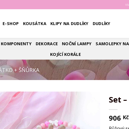
Vš
E-SHOP
KOUSÁTKA
KLIPY NA DUDLÍKY
DUDLÍKY
É KOMPONENTY
DEKORACE
NOČNÍ LAMPY
SAMOLEPKY NA
KOJÍCÍ KORÁLE
ÁTKO + ŠŇŮRKA
Set 
Add to
906
Wishlist
Kč
Růžový s