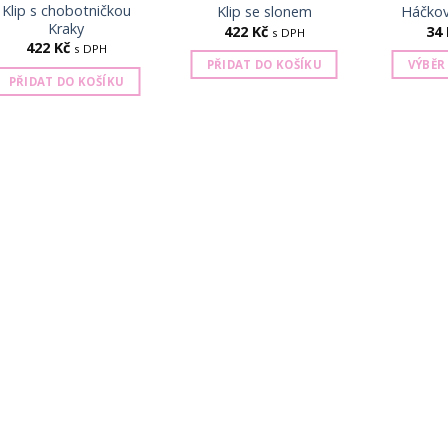
Klip s chobotničkou
Klip se slonem
Háčkov
Kraky
422
Kč
34
s DPH
422
Kč
s DPH
PŘIDAT DO KOŠÍKU
VÝBĚR
PŘIDAT DO KOŠÍKU