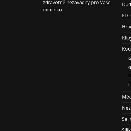
zdravotně nezávadný pro Vaše
Dud
miminko
ELO
Hra
Klip
Kou
K
K
S
T
Mó
Nez
Se 
Sil