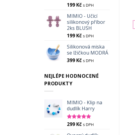
Klip se slonem K25
Set 3
199
Kč
s DPH
422
Kč
664
Kč
s DPH
s DPH
MIMIO - Učící
PŘIDAT DO KOŠÍKU
PŘIDAT DO KOŠÍKU
silikonový příbor
2ks BLUSH
199
Kč
s DPH
Silikonová miska
se lžičkou MODRÁ
399
Kč
s DPH
NEJLÉPE HODNOCENÉ
PRODUKTY
MIMIO - Klip na
dudlík Harry
299
Kč
Hodnocení
s DPH
5.00
z 5