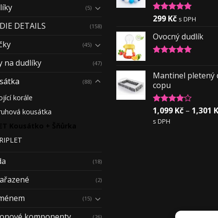
líky
(5)
299
Kč
Hodnocení
s DPH
DIE DETAILS
5.00
z 5
(158)
Ovocný dudlík
čky
(45)
Hodnocení
y na dudlíky
(47)
5.00
z 5
Mantinel pletený
sátka
(88)
copu
ojící korále
1,099
Kč
–
1,301
K
Hodnocení
ruhová kousátka
4.00
z 5
s DPH
ET Kousátko + Šňůrka
RIPLET
da
(18)
ařazené
(2)
jménem
(15)
ikonové komponenty
(26)