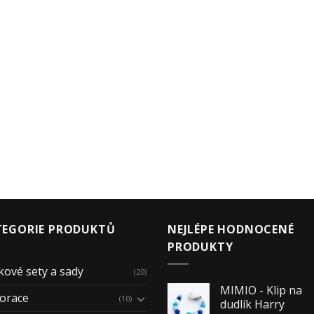
TEGORIE PRODUKTŮ
NEJLÉPE HODNOCENÉ
PRODUKTY
kové sety a sady
(20)
MIMIO - Klip na
orace
(10)
dudlík Harry