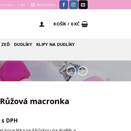
Newsletter
e o náupu
O Nás
KOŠÍK /
0
KČ
 ZEĎ
DUDLÍKY
KLIPY NA DUDLÍKY
– Růžová macronka
s DPH
et kousátka se šňůrkou na dudlík a