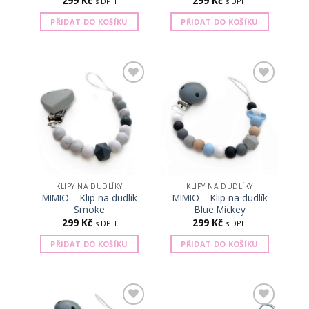
299
Kč
299
Kč
s DPH
s DPH
PŘIDAT DO KOŠÍKU
PŘIDAT DO KOŠÍKU
Add to
Add to
Wishlist
Wishlist
KLIPY NA DUDLÍKY
KLIPY NA DUDLÍKY
MIMIO – Klip na dudlík
MIMIO – Klip na dudlík
Smoke
Blue Mickey
299
Kč
299
Kč
s DPH
s DPH
PŘIDAT DO KOŠÍKU
PŘIDAT DO KOŠÍKU