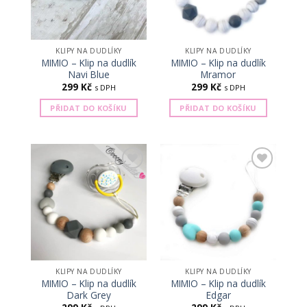
KLIPY NA DUDLÍKY
KLIPY NA DUDLÍKY
MIMIO – Klip na dudlík
MIMIO – Klip na dudlík
Navi Blue
Mramor
299
Kč
299
Kč
s DPH
s DPH
PŘIDAT DO KOŠÍKU
PŘIDAT DO KOŠÍKU
Add to
Add to
Wishlist
Wishlist
KLIPY NA DUDLÍKY
KLIPY NA DUDLÍKY
MIMIO – Klip na dudlík
MIMIO – Klip na dudlík
Dark Grey
Edgar