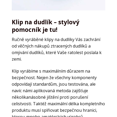
Klip na dudlík – stylový
pomocník je tu!
Ručně vyráběné klipy na dudlíky Vás zachrání
od věčných nákupů ztracených dudlíků a
omývání dudlíků, které Vaše ratolest poslala k
zemi.
Klip vyrábíme s maximálním důrazem na
bezpečnost. Nejen že všechny komponenty
odpovídají standardům, jsou testována, ale
navíc námi aplikovaná metoda zajišťuje
několikanásobné jištění proti porušení
celistvosti. Taktéž maximální délka kompletního
produktu musí splňovat bezpečnou hranici,
kterou mnoho amatérských výrobců