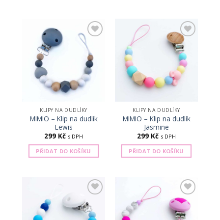
Add to
Add to
Wishlist
Wishlist
KLIPY NA DUDLÍKY
KLIPY NA DUDLÍKY
MIMIO – Klip na dudlík
MIMIO – Klip na dudlík
Lewis
Jasmine
299
Kč
299
Kč
s DPH
s DPH
PŘIDAT DO KOŠÍKU
PŘIDAT DO KOŠÍKU
Add to
Add to
Wishlist
Wishlist