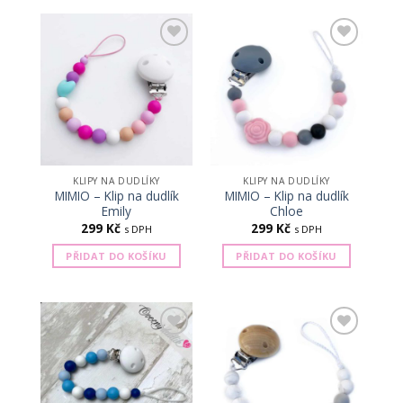
Add to
Add to
Wishlist
Wishlist
KLIPY NA DUDLÍKY
KLIPY NA DUDLÍKY
MIMIO – Klip na dudlík
MIMIO – Klip na dudlík
Emily
Chloe
299
Kč
299
Kč
s DPH
s DPH
PŘIDAT DO KOŠÍKU
PŘIDAT DO KOŠÍKU
Add to
Add to
Wishlist
Wishlist