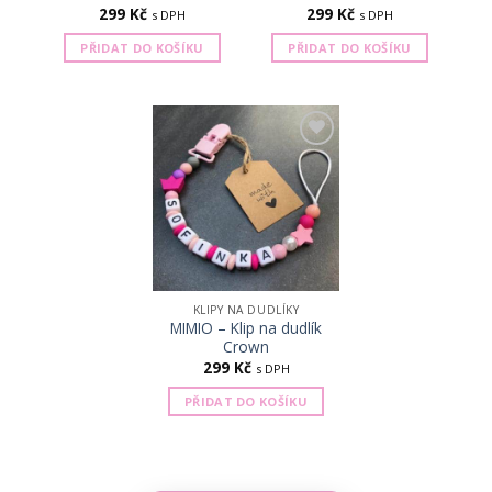
299
Kč
299
Kč
s DPH
s DPH
PŘIDAT DO KOŠÍKU
PŘIDAT DO KOŠÍKU
Add to
Wishlist
KLIPY NA DUDLÍKY
MIMIO – Klip na dudlík
Crown
299
Kč
s DPH
PŘIDAT DO KOŠÍKU