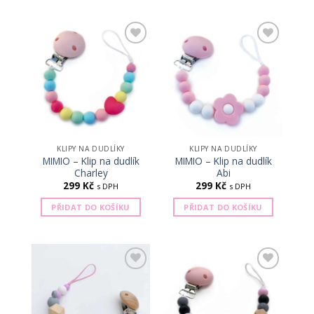
Add to
Add to
Wishlist
Wishlist
KLIPY NA DUDLÍKY
KLIPY NA DUDLÍKY
MIMIO – Klip na dudlík
MIMIO – Klip na dudlík
Charley
Abi
299
Kč
299
Kč
s DPH
s DPH
PŘIDAT DO KOŠÍKU
PŘIDAT DO KOŠÍKU
Add to
Add to
Wishlist
Wishlist