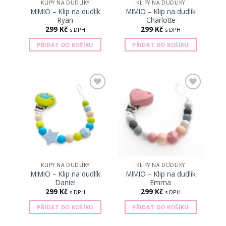
KLIPY NA DUDLÍKY
KLIPY NA DUDLÍKY
MIMIO – Klip na dudlík
MIMIO – Klip na dudlík
Ryan
Charlotte
299
Kč
299
Kč
s DPH
s DPH
PŘIDAT DO KOŠÍKU
PŘIDAT DO KOŠÍKU
Add to
Add to
Wishlist
Wishlist
KLIPY NA DUDLÍKY
KLIPY NA DUDLÍKY
MIMIO – Klip na dudlík
MIMIO – Klip na dudlík
Daniel
Emma
299
Kč
299
Kč
s DPH
s DPH
PŘIDAT DO KOŠÍKU
PŘIDAT DO KOŠÍKU