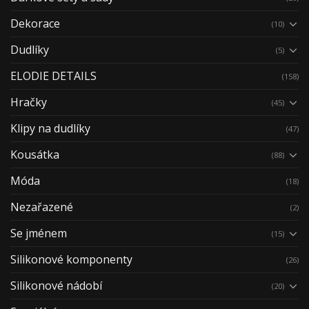
Dekorace
(10)
Dudlíky
(5)
ELODIE DETAILS
(158)
Hračky
(45)
Klipy na dudlíky
(47)
Kousátka
(88)
Móda
(18)
Nezařazené
(2)
Se jménem
(15)
Silikonové komponenty
(26)
Silikonové nádobí
(20)