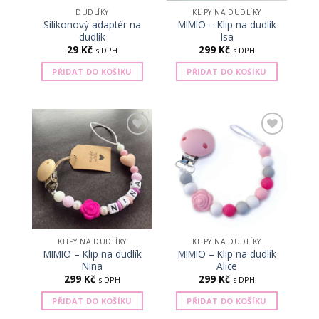
DUDLÍKY
KLIPY NA DUDLÍKY
Silikonový adaptér na
MIMIO – Klip na dudlík
dudlík
Isa
29
Kč
299
Kč
s DPH
s DPH
PŘIDAT DO KOŠÍKU
PŘIDAT DO KOŠÍKU
Add to
Add to
Wishlist
Wishlist
KLIPY NA DUDLÍKY
KLIPY NA DUDLÍKY
MIMIO – Klip na dudlík
MIMIO – Klip na dudlík
Nina
Alice
299
Kč
299
Kč
s DPH
s DPH
PŘIDAT DO KOŠÍKU
PŘIDAT DO KOŠÍKU