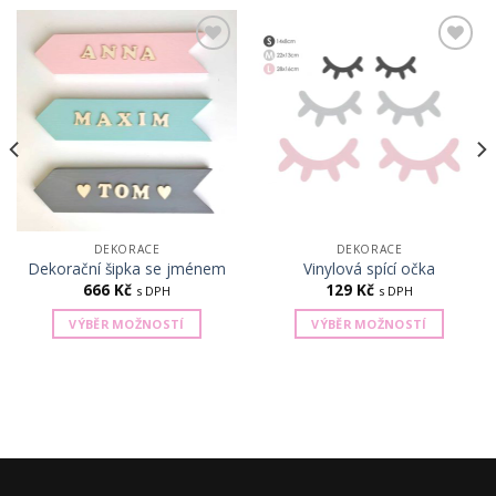
Add to
Add to
Wishlist
Wishlist
DEKORACE
DEKORACE
Dekorační šipka se jménem
Vinylová spící očka
666
Kč
129
Kč
s DPH
s DPH
VÝBĚR MOŽNOSTÍ
VÝBĚR MOŽNOSTÍ