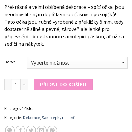
Překrásná a velmi oblíbená dekorace – spící očka, jsou
neodmyslitelným doplňkem současných pokojíčků!
Tato očka jsou ručně vyrobené z překližky 6 mm, tedy
dostatečně silné a pevné, zároveň ale lehké pro
připevnění oboustrannou samolepící páskou, ať už na
zeď či na nábytek.
Barva
MIMIO Dřevěná spící očka množství
PŘIDAT DO KOŠÍKU
Katalogové číslo:
-
Kategorie:
Dekorace
,
Samolepky na zeď