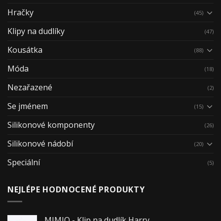
Hračky
(45)
Klipy na dudlíky
(47)
Kousátka
(88)
Móda
(18)
Nezařazené
(2)
Se jménem
(15)
Silikonové komponenty
(26)
Silikonové nádobí
(20)
Speciální
(5)
NEJLÉPE HODNOCENÉ PRODUKTY
MIMIO - Klip na dudlík Harry