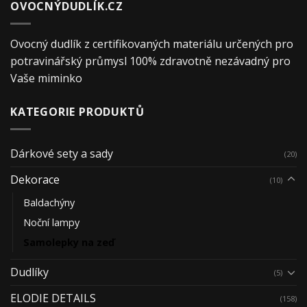
OVOCNÝDUDLÍK.CZ
Ovocný dudlík z certifikovaných materiálu určených pro
potravinářský průmysl 100% zdravotně nezávadný pro
Vaše miminko
KATEGORIE PRODUKTŮ
Dárkové sety a sady
(20)
Dekorace
(10)
Baldachýny
Noční lampy
Samolepky na zeď
Dudlíky
(5)
ELODIE DETAILS
(158)