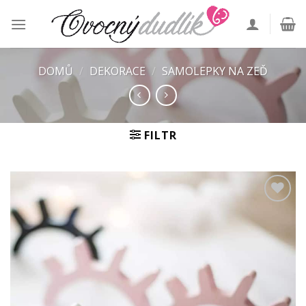
Skip
to
content
DOMŮ
/
DEKORACE
/
SAMOLEPKY NA ZEĎ
FILTR
Add to
Wishlist